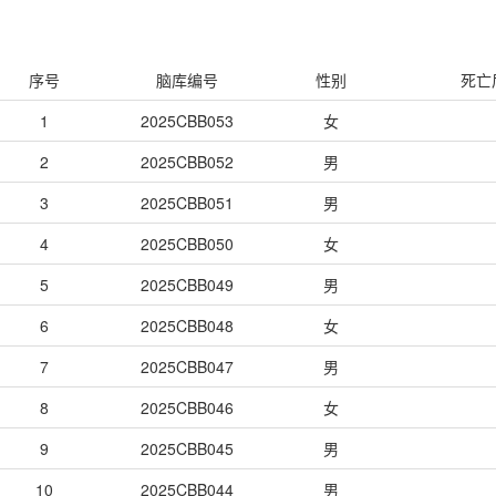
序号
脑库编号
性别
死亡
1
2025CBB053
女
2
2025CBB052
男
3
2025CBB051
男
4
2025CBB050
女
5
2025CBB049
男
6
2025CBB048
女
7
2025CBB047
男
8
2025CBB046
女
9
2025CBB045
男
10
2025CBB044
男